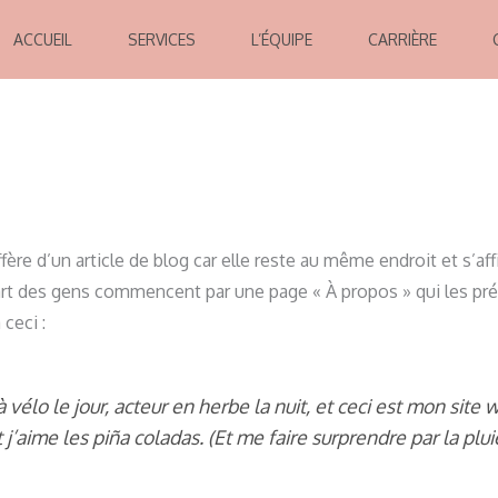
ACCUEIL
SERVICES
L’ÉQUIPE
CARRIÈRE
ffère d’un article de blog car elle reste au même endroit et s’af
art des gens commencent par une page « À propos » qui les pré
ceci :
à vélo le jour, acteur en herbe la nuit, et ceci est mon site w
 j’aime les piña coladas. (Et me faire surprendre par la plui